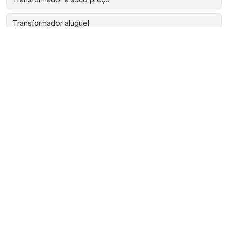
Transformador aluguel
Transformador baixa tensão
Transformador baixa tensão a seco
Transformador comprar
Transformador de corrente baixa tensão
Transformador de corrente epoxi
Transformador de energia onde comprar
Transformador de energia onde comprar em sp
Transformador de energia sao paulo