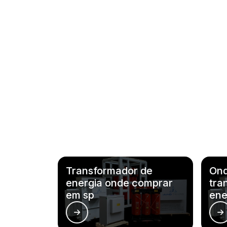
Transformador de
Ond
energia onde comprar
tra
em sp
ene