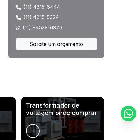
Remoção de transformador
(11) 4815-6444
(11) 4815-5924
Reparo transformador
(11) 94529-6973
Transformador 1000 kva comprar
Solicite um orçamento
Transformador 1000kva
Transformador 10kva
Transformador 10kva 220 110
Transformador 10kva 380v 220v
Transformador de
Transformador 10kva trifásico
voltagem onde comprar
Transformador 1500 kva
Transformador 1500 kva a seco