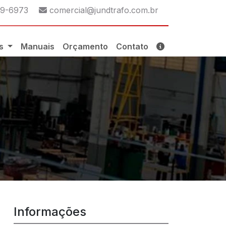
p:
E-mail:
29-6973
comercial@jundtrafo.com.br
os
Manuais
Orçamento
Contato
Informações