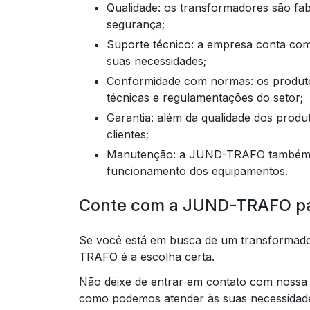
Qualidade: os transformadores são fabricados seguindo os mais altos padrões de qualidade e
segurança;
Suporte técnico: a empresa conta com uma equipe especializada para auxiliar os clientes em
suas necessidades;
Conformidade com normas: os produtos da JUND-TRAFO atendem a todas as exigências
técnicas e regulamentações do setor;
Garantia: além da qualidade dos produtos, a empresa oferece garantia para tranquilidade dos
clientes;
Manutenção: a JUND-TRAFO também oferece serviços de manutenção para garantir o bom
funcionamento dos equipamentos.
Conte com a JUND-TRAFO pa
Se você está em busca de um transformador
TRAFO é a escolha certa.
Não deixe de entrar em contato com nossa 
como podemos atender às suas necessidade