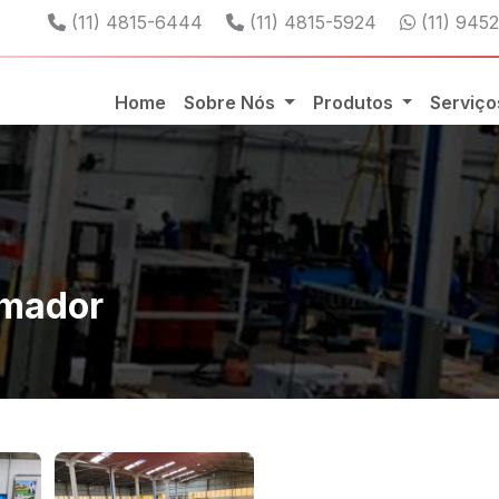
Telefone:
Telefone:
WhatsAp
(11) 4815-6444
(11) 4815-5924
(11) 945
Home
Sobre Nós
Produtos
Serviç
dor
rmador