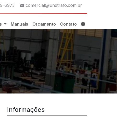
p:
E-mail:
29-6973
comercial@jundtrafo.com.br
os
Manuais
Orçamento
Contato
Informações