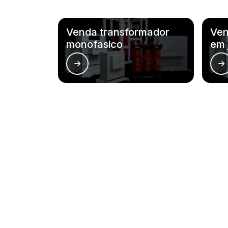
Venda transformador
Ven
monofasico
em 
Principais cidades e regi
RJ
MG
ES
SP
PR
SC
RS
PE
São Paulo
Guarulhos
Sorocaba
Ribeirão Preto
Piracicaba
Santos
Itaquaquecetuba
Franca