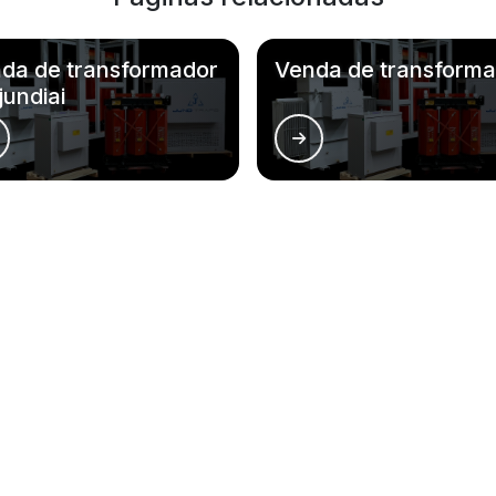
da de transformador
Venda de transform
jundiai
ões do Brasil onde a Jund-Trafo atende
BA
CE
GO
AM
PA
AC
AL
AP
MA
MT
Campinas
São Bernardo do Campo
Santo
São José dos Campos
São José do Rio Preto
Mogi 
Mauá
Diadema
Carap
Praia Grande
São Vicente
Barue