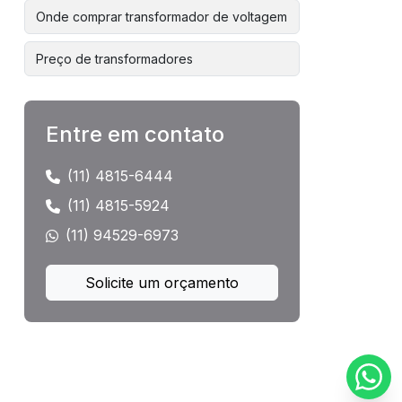
Onde comprar transformador de voltagem
Preço de transformadores
Preço de transformadores de energia
Entre em contato
Preço transformador 1000 kva
(11) 4815-6444
Preços de transformadores eletricos
(11) 4815-5924
Preços de transformadores trifasicos
(11) 94529-6973
Recuperação de transformadores
Solicite um orçamento
Reforma de transformadores
Reforma de transformadores de
distribuição