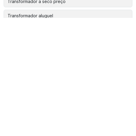
Transformador a seco preço
Transformador aluguel
Transformador baixa tensão
Transformador baixa tensão a seco
Transformador comprar
Transformador de corrente baixa tensão
Transformador de corrente epoxi
Transformador de energia onde comprar
Transformador de energia onde comprar em sp
Transformador de energia sao paulo