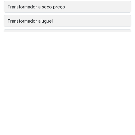
Transformador a seco preço
Transformador aluguel
Transformador baixa tensão
Transformador baixa tensão a seco
Transformador comprar
Transformador de corrente baixa tensão
Transformador de corrente epoxi
Transformador de energia onde comprar
Transformador de energia onde comprar em sp
Transformador de energia sao paulo