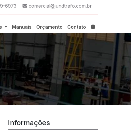
p:
E-mail:
29-6973
comercial@jundtrafo.com.br
os
Manuais
Orçamento
Contato
Informações