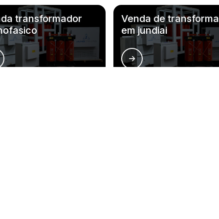
da transformador
Venda de transform
ofasico
em jundiai
giões do Brasil onde a Jund-Trafo atend
BA
CE
GO
AM
PA
AC
AL
AP
MA
MT
Campinas
São Bernardo do Campo
Santo
São José dos Campos
São José do Rio Preto
Mogi 
Mauá
Diadema
Carap
Praia Grande
São Vicente
Barue