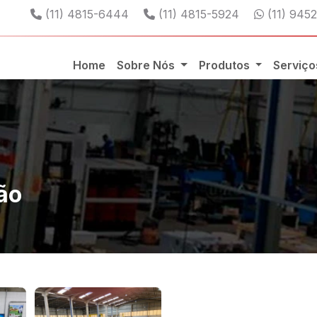
Telefone:
Telefone:
WhatsAp
(11) 4815-6444
(11) 4815-5924
(11) 945
Home
Sobre Nós
Produtos
Serviç
ão