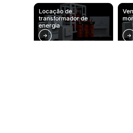
Locação de
Ven
transformador de
mon
energia
Principais cidades e re
RJ
MG
ES
SP
PR
SC
RS
PE
São Paulo
Guarulhos
Sorocaba
Ribeirão Preto
Piracicaba
Santos
Itaquaquecetuba
Franca