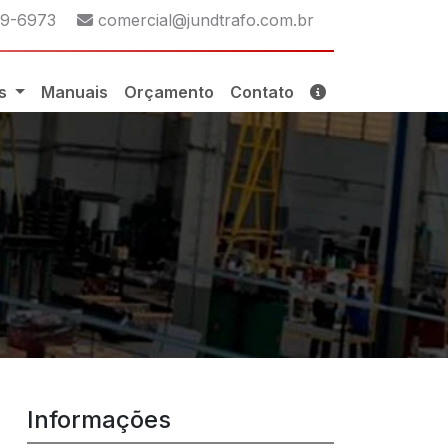
p:
E-mail:
29-6973
comercial@jundtrafo.com.br
os
Manuais
Orçamento
Contato
Informações