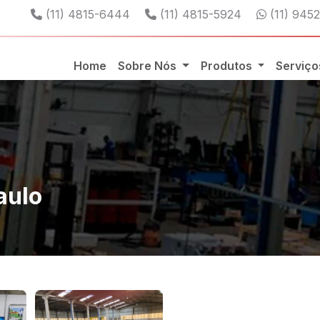
Telefone:
Telefone:
WhatsAp
(11) 4815-6444
(11) 4815-5924
(11) 945
Home
Sobre Nós
Produtos
Serviç
o
aulo