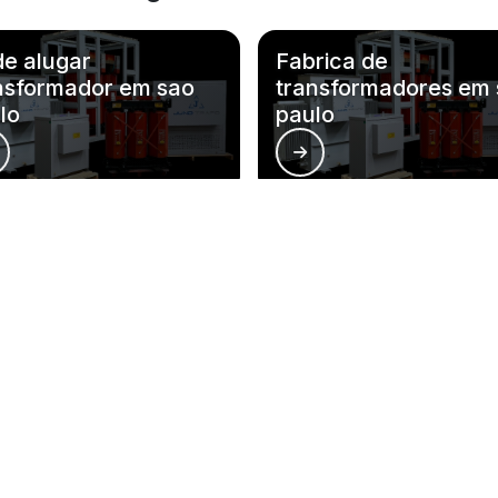
e alugar
Fabrica de
nsformador em sao
transformadores em
lo
paulo
iões do Brasil onde a Jund-Trafo atende
BA
CE
GO
AM
PA
AC
AL
AP
MA
MT
Campinas
São Bernardo do Campo
Santo
São José dos Campos
São José do Rio Preto
Mogi 
Mauá
Diadema
Carap