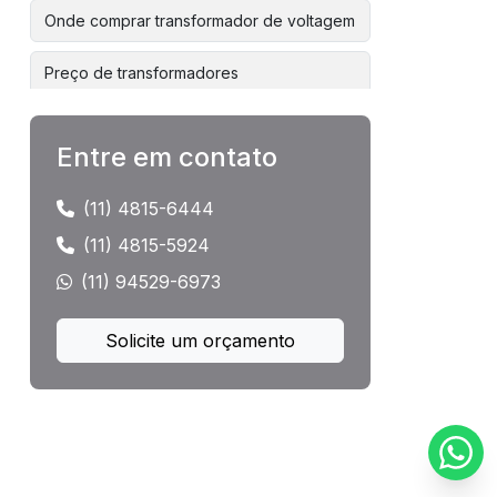
Onde comprar transformador de voltagem
Preço de transformadores
Preço de transformadores de energia
Entre em contato
Preço transformador 1000 kva
(11) 4815-6444
Preços de transformadores eletricos
(11) 4815-5924
(11) 94529-6973
Preços de transformadores trifasicos
Recuperação de transformadores
Solicite um orçamento
Reforma de transformadores
Reforma de transformadores de
distribuição