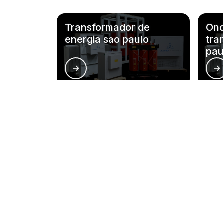
Transformador de
Ond
energia sao paulo
tra
pau
Principais cidades e reg
RJ
MG
ES
SP
PR
SC
RS
PE
São Paulo
Guarulhos
Sorocaba
Ribeirão Preto
Piracicaba
Santos